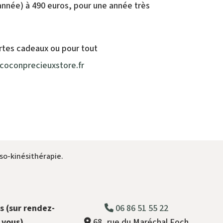
 année) à 490 euros, pour une année très
artes cadeaux ou pour tout
oconprecieuxstore.fr
so-kinésithérapie.
s (sur rendez-
06 86 51 55 22
vous)
68, rue du Maréchal Foch