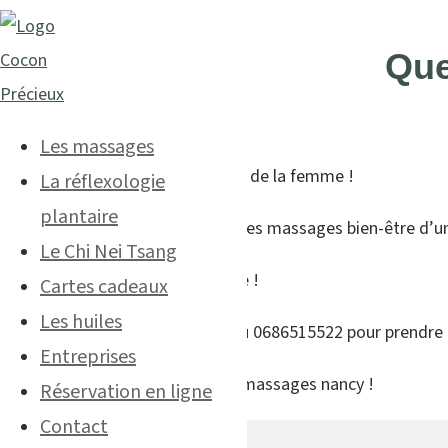
Que
Les massages
Ce mardi 8 Mars c’est la journée de la femme !
La réflexologie
plantaire
A cette occasion, mardi 8 mars les massages bien-être d’un
Le Chi Nei Tsang
Quelle chance d’être une femme !
Cartes cadeaux
Les huiles
N’hésitez pas à me contacter au 0686515522 pour prendre 
Entreprises
A bientôt Chez
Cocon Précieux
-massages nancy !
Réservation en ligne
Contact