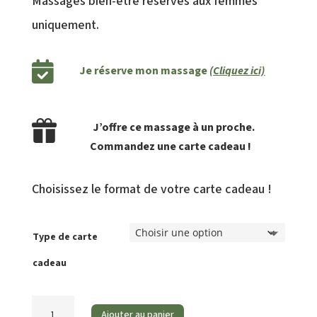
Massages bien-être réservés aux femmes
uniquement.
Je réserve mon massage
(Cliquez ici)
J’offre ce massage à un proche.
Commandez une carte cadeau !
Choisissez le format de votre carte cadeau !
Type de carte
cadeau
quantité
Ajouter au panier