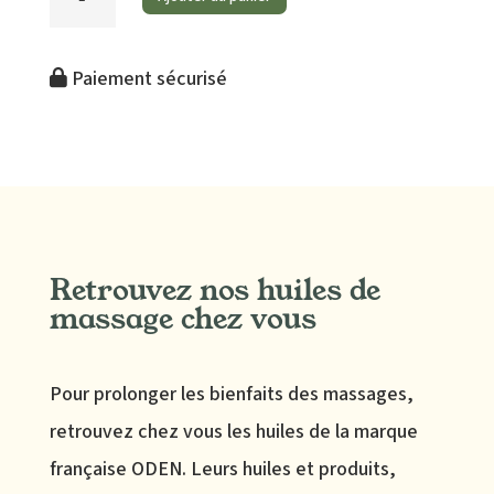
de
La
Paiement sécurisé
séance
de
réflexologie
plantaire
(45mn)
Retrouvez nos huiles de
massage chez vous
Pour prolonger les bienfaits des massages,
retrouvez chez vous les huiles de la marque
française ODEN. Leurs huiles et produits,