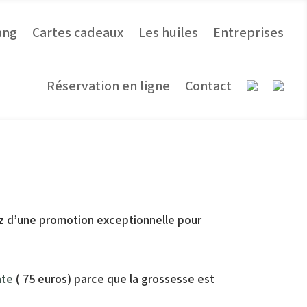
ang
Cartes cadeaux
Les huiles
Entreprises
Réservation en ligne
Contact
…
ez d’une promotion exceptionnelle pour
nte
( 75 euros) parce que la grossesse est