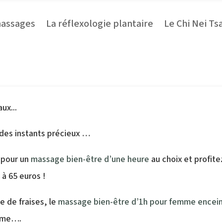
massages
La réflexologie plantaire
Le Chi Nei Ts
Pour Noël, offrez de précieux cadeaux
 des instants précieux …
 pour un
massage bien-être d’une heure
au choix et profit
 à 65 euros !
 de fraises, le
massage bien-être d’1h pour femme encei
emme….